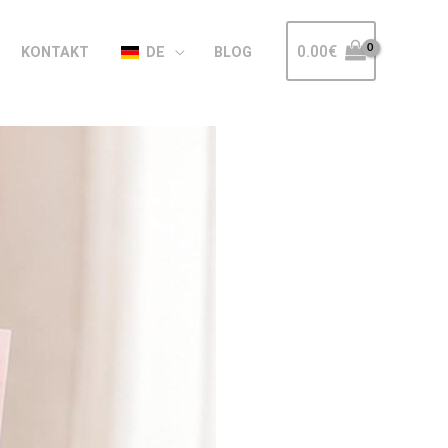
0.00
€
KONTAKT
DE
BLOG
gte Kreationen