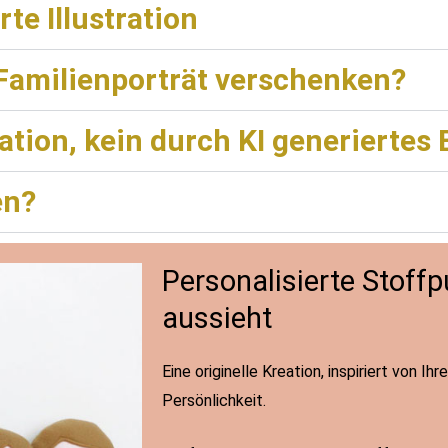
rte Illustration
Familienporträt verschenken?
ation, kein durch KI generiertes 
en?
Personalisierte Stoffp
aussieht
Eine originelle Kreation, inspiriert von Ih
Persönlichkeit.