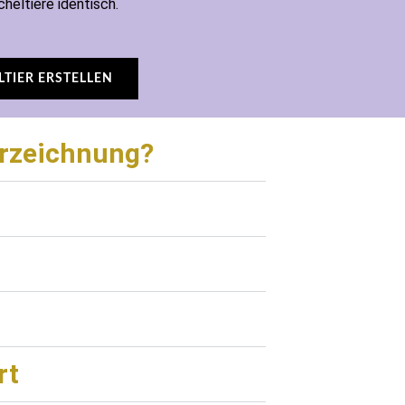
heltiere identisch.
LTIER ERSTELLEN
derzeichnung?
rt