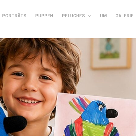
PORTRÄTS
PUPPEN
PELUCHES
UM
GALERIE
aus einer Kinderzeichnung – einzigartige handgeferti