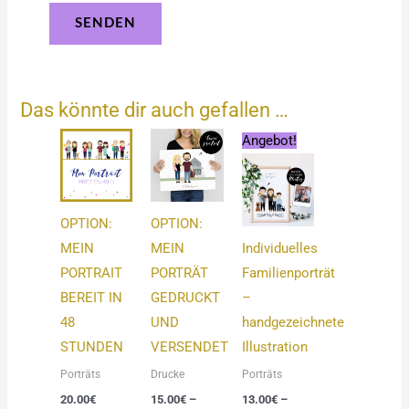
Das könnte dir auch gefallen …
Preisspanne:
Preisspanne:
Angebot!
15.00€
13.00€
bis
bis
49.00€
80.00€
OPTION:
OPTION:
MEIN
MEIN
Individuelles
PORTRAIT
PORTRÄT
Familienporträt
BEREIT IN
GEDRUCKT
–
48
UND
handgezeichnete
STUNDEN
VERSENDET
Illustration
Porträts
Drucke
Porträts
20.00
€
15.00
€
–
13.00
€
–