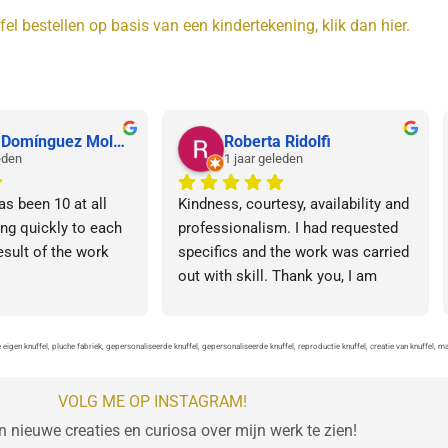
fel bestellen op basis van een kindertekening, klik dan hier.
Vanesa Domínguez Moledo
Roberta Ridolfi
eden
1 jaar geleden
s been 10 at all 
Kindness, courtesy, availability and 
ng quickly to each 
professionalism. I had requested 
sult of the work 
specifics and the work was carried 
out with skill. Thank you, I am 
completely satisfied. ❤️
e eigen knuffel, pluche fabriek, gepersonaliseerde knuffel, gepersonaliseerde knuffel, reproductie knuffel, creatie van knuffel, 
VOLG ME OP INSTAGRAM!
 nieuwe creaties en curiosa over mijn werk te zien!