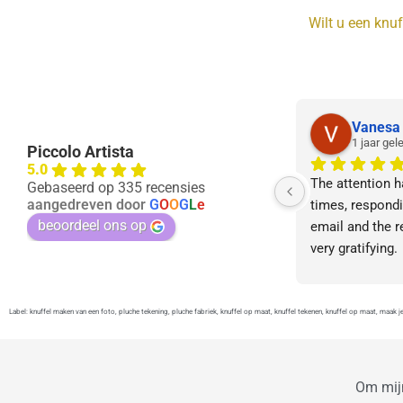
Wilt u een knuf
1 jaar gel
Piccolo Artista
5.0
The attention ha
Gebaseerd op 335 recensies
aangedreven door
G
O
O
G
L
e
times, respondi
beoordeel ons op
email and the re
very gratifying.
Label: knuffel maken van een foto, pluche tekening, pluche fabriek, knuffel op maat, knuffel tekenen, knuffel op maat, maak j
Om mijn