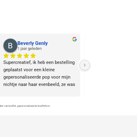
Beverly Genly
Elisabetta Lusc
1 jaar geleden
1 jaar geleden
Supercreatief, ik heb een bestelling 
I asked for help from Pi
geplaatst voor een kleine 
Artista to make the plus
gepersonaliseerde pop voor mijn 
my logo. The result was 
nichtje naar haar evenbeeld, ze was 
Precise down to the sma
er heel blij mee en ik ook. 
detail, respectful of sc
BEDANKT
times and very professi
recommended!
maker van knuffel, gepersonaliseerde knuffelfoto