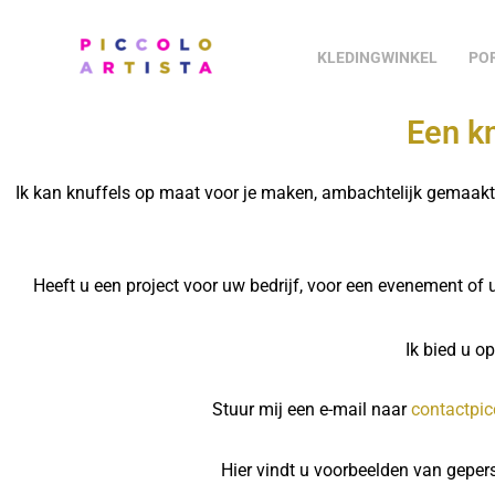
Doorgaan
naar
KLEDINGWINKEL
PO
artikel
Een kn
Ik kan knuffels op maat voor je maken, ambachtelijk gemaakt in
Heeft u een project voor uw bedrijf, voor een evenement of u
Ik bied u o
Stuur mij een e-mail naar
contactpi
Hier vindt u voorbeelden van gepers